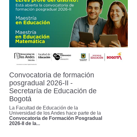
Resultados definitivos de
Minciencias destacan el avance de
la Facultad en investigación
Celebración 15 años: Voces y
Silencios: Revista Latinoamericana
de Educación
Convocatoria de formación
posgradual 2026-II -
Estudiantes de la Facultad de
Educación lideraron talleres en la
Secretaría de Educación de
Feria de Educación Sexual Integral
Bogotá
en Apulo, Cundinamarca
La Facultad de Educación de la
Universidad de los Andes hace parte de la
Becas del 98% para profes de
Convocatoria de Formación Posgradual
2026-II de la...
Norte de Santander