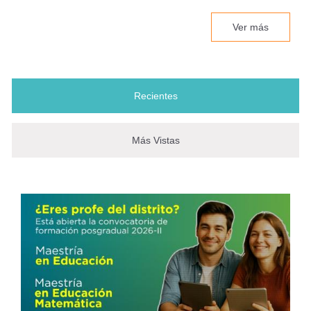
Ver más
La escuela como refugio | Nancy
Palacios Mena – Visionarios
Uniandes
Recientes
(solapa activa)
Maestría en Educación Matemática
- Convocatoria de formación
Más Vistas
avanzada MEN 2026-1
La universidad que se conecta con
el territorio: así se vivió el Congreso
Internacional “Compromiso
Universidad-Comunidad”