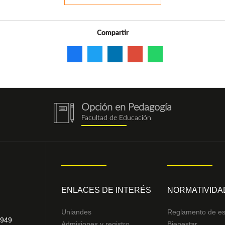
Compartir
Opción en Pedagogía
notebook
Facultad de Educación
(1).png
ENLACES DE INTERÉS
NORMATIVIDA
Uniandes
Reglamento de es
4949
Admisiones y registro
Bienestar