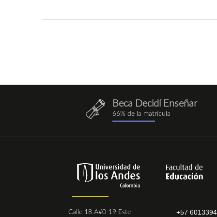
Beca Decidí Enseñar
QuieroEnseñar.png
66% de la matrícula
+57 601339
Calle 18 A#0-19 Este