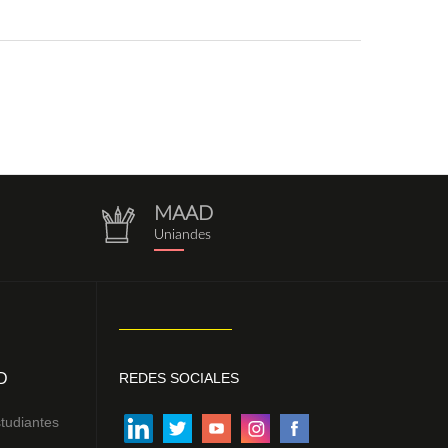
MAAD
repositorio.png
Uniandes
D
REDES SOCIALES
tudiantes