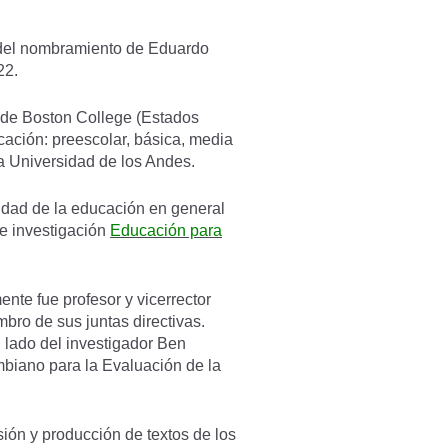
n del nombramiento de Eduardo
22.
s de Boston College (Estados
cación: preescolar, básica, media
a Universidad de los Andes.
idad de la educación en general
de investigación
Educación para
nte fue profesor y vicerrector
bro de sus juntas directivas.
l lado del investigador Ben
ombiano para la Evaluación de la
sión y producción de textos de los