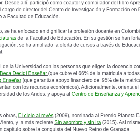
. Desde allí, participó como coautor y compilador del libro Apr
l cargo de director del Centro de Investigación y Formación en
tro a Facultad de Educación.
se ha enfocado en dignificar la profesión docente en Colombia.
ciaturas
de la Facultad de Educación. En su gestión se han fort
tigación, se ha ampliado la oferta de cursos a través de Educac
al.
de la Universidad con las personas que eligen la docencia com
Beca Decidí Enseñar
(que cubre el 66% de la matrícula a toda
o Enseñar
(que garantiza apoyo financiero del 95% de la matríc
tan con los recursos económicos). Adicionalmente, orienta el 
ersidad de los Andes, y apoya al
Centro de Enseñanza y Aprend
s obras,
El cielo al revés
(2009), nominada al Premio Planeta Es
 Viento, y la más reciente
Sin asombro y sin ira
(2015). Así mism
n capítulo sobre la conquista del Nuevo Reino de Granada.