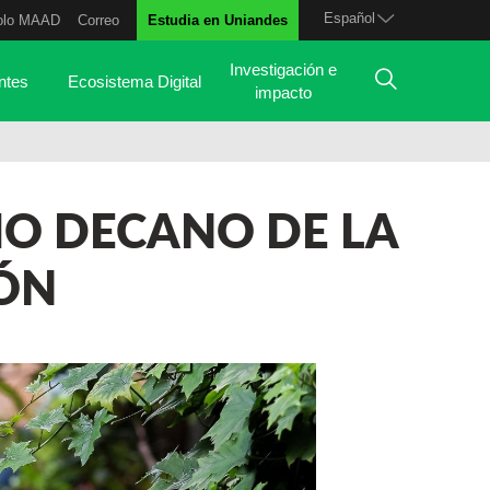
Español
olo MAAD
Correo
Estudia en Uniandes
Investigación e
ntes
Ecosistema Digital
impacto
O DECANO DE LA
ÓN