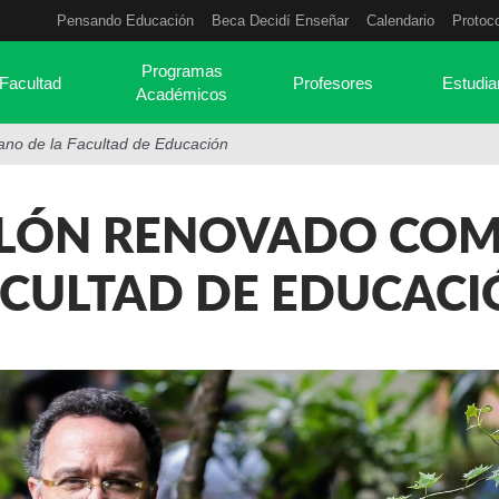
Pensando Educación
Beca Decidí Enseñar
Calendario
Protoc
Programas
Facultad
Profesores
Estudia
Académicos
no de la Facultad de Educación
LÓN RENOVADO COM
ACULTAD DE EDUCACI