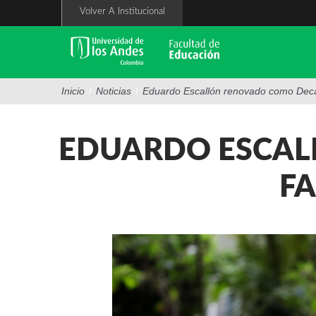
Pasar
Volver A Institucional
al
contenido
principal
Inicio
/
Noticias
/
Eduardo Escallón renovado como Deca
EDUARDO ESCAL
F