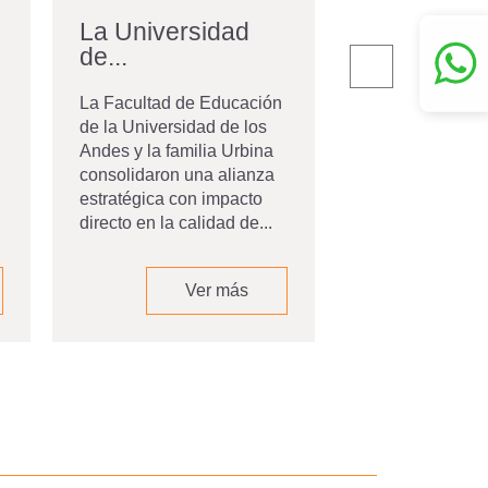
La Universidad
Admitidos 
de...
10...
La Facultad de Educación
Nos permitimos 
de la Universidad de los
listado de pers
Andes y la familia Urbina
admitidas a los
consolidaron una alianza
de nuestra Escu
estratégica con impacto
Posgrados para
directo en la calidad de...
semestre 2026-
José Urbina...
Ver más
V