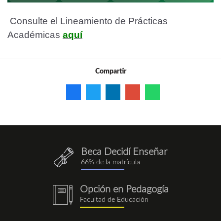
Consulte el Lineamiento de Prácticas
Académicas
aquí
Compartir
Beca Decidí Enseñar
QuieroEnseñar.png
66% de la matrícula
Opción en Pedagogía
notebook
Facultad de Educación
(1).png