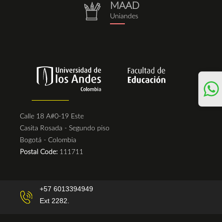
MAAD
repositorio.png
Uniandes
Calle 18 A#0-19 Este
Casita Rosada - Segundo piso
Bogotá - Colombia
Postal Code:
111711
+57 6013394949
Ext 2282.