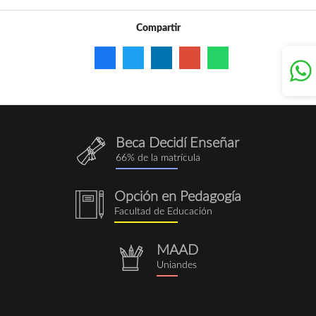
Compartir
Beca Decidí Enseñar
QuieroEnseñar.png
66% de la matrícula
Opción en Pedagogía
notebook
Facultad de Educación
(1).png
MAAD
repositorio.png
Uniandes