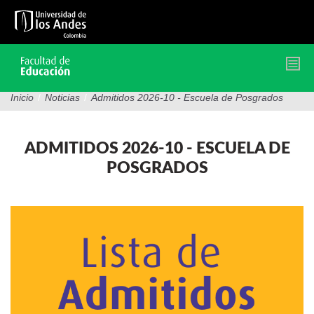
Pasar
al
contenido
principal
Inicio
/
Noticias
/
Admitidos 2026-10 - Escuela de Posgrados
ADMITIDOS 2026-10 - ESCUELA DE
POSGRADOS