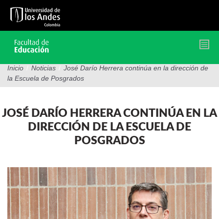
Pasar
al
contenido
principal
Inicio
/
Noticias
/
José Darío Herrera continúa en la dirección de
la Escuela de Posgrados
JOSÉ DARÍO HERRERA CONTINÚA EN LA
DIRECCIÓN DE LA ESCUELA DE
POSGRADOS