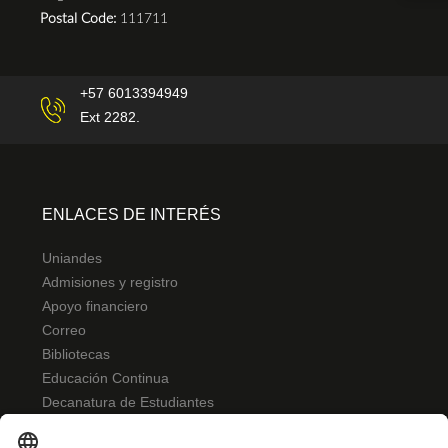
Postal Code:
111711
+57 6013394949
Ext 2282.
ENLACES DE INTERÉS
Uniandes
Admisiones y registro
Apoyo financiero
Correo
Bibliotecas
Educación Continua
Decanatura de Estudiantes