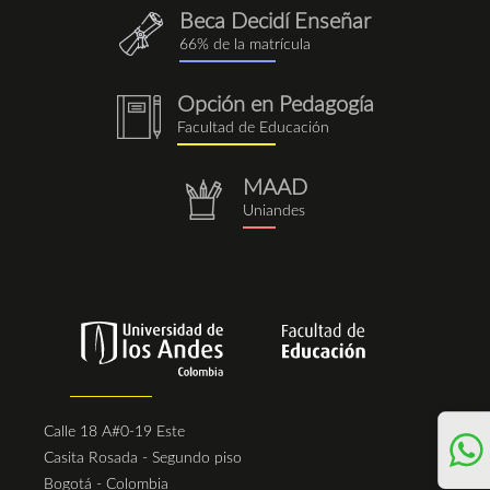
Beca Decidí Enseñar
QuieroEnseñar.png
66% de la matrícula
Opción en Pedagogía
notebook
Facultad de Educación
(1).png
MAAD
repositorio.png
Uniandes
Calle 18 A#0-19 Este
Casita Rosada - Segundo piso
Bogotá - Colombia