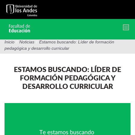
Pasar
al
contenido
principal
Inicio
/
Noticias
/
Estamos buscando: Líder de formación
pedagógica y desarrollo curricular
ESTAMOS BUSCANDO: LÍDER DE
FORMACIÓN PEDAGÓGICA Y
DESARROLLO CURRICULAR