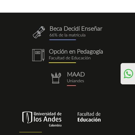
Beca Decidí Enseñar
QuieroEnseñar.png
66% de la matrícula
Opción en Pedagogía
notebook
Facultad de Educación
(1).png
MAAD
repositorio.png
Uniandes