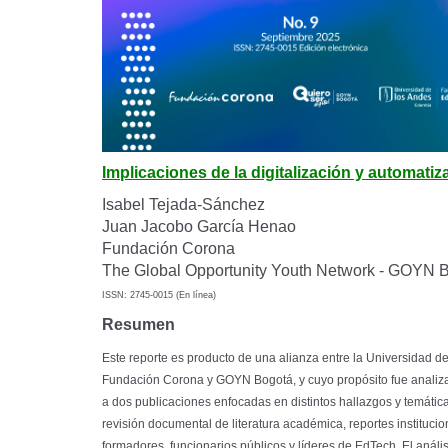
Implicaciones de la digitalización y automati
Isabel Tejada-Sánchez
Juan Jacobo García Henao
Fundación Corona
The Global Opportunity Youth Network - GOYN 
ISSN: 2745-0015 (En línea)
Resumen
Este reporte es producto de una alianza entre la Universidad de
Fundación Corona y GOYN Bogotá, y cuyo propósito fue analizar l
a dos publicaciones enfocadas en distintos hallazgos y temátic
revisión documental de literatura académica, reportes institucio
formadores, funcionarios públicos y líderes de EdTech. El análi