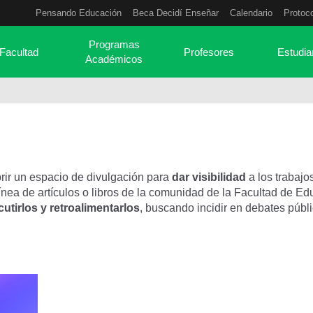
Pensando Educación
Beca Decidí Enseñar
Calendario
Protoc
Programas
Facultad
Profesores
Estudia
Académicos
brir un espacio de divulgación para
dar visibilidad
a los trabajo
ínea de artículos o libros de la comunidad de la Facultad de E
cutirlos y retroalimentarlos
, buscando incidir en debates públ