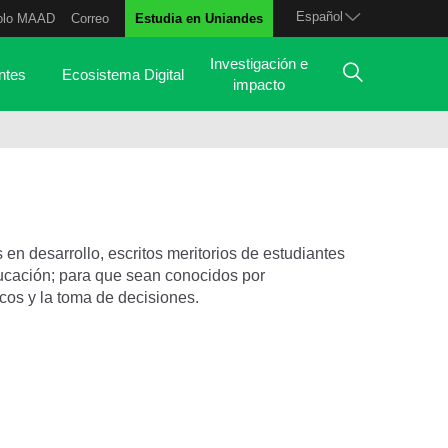
Español
olo MAAD
Correo
Estudia en Uniandes
Investigación e
ntes
Ecosistema Digital
impacto
s en desarrollo, escritos meritorios de estudiantes
ducación; para que sean conocidos por
icos y la toma de decisiones.