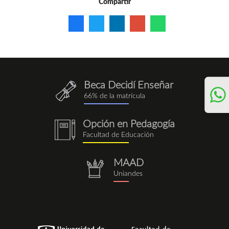
Compartir
Beca Decidí Enseñar
QuieroEnseñar.png
66% de la matrícula
Opción en Pedagogía
notebook
Facultad de Educación
(1).png
MAAD
repositorio.png
Uniandes