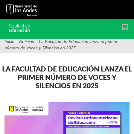
Pasar
al
contenido
principal
Inicio
/
Noticias
/
La Facultad de Educación lanza el primer
número de Voces y Silencios en 2025
LA FACULTAD DE EDUCACIÓN LANZA EL
PRIMER NÚMERO DE VOCES Y
SILENCIOS EN 2025