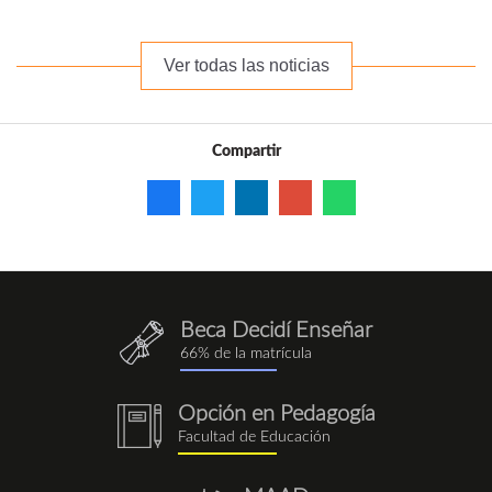
Ver todas las noticias
Compartir
Beca Decidí Enseñar
QuieroEnseñar.png
66% de la matrícula
Opción en Pedagogía
notebook
Facultad de Educación
(1).png