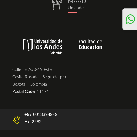
MAAD
repositorio.png
Uniandes
Calle 18 A#0-19 Este
Casita Rosada - Segundo piso
Bogotá - Colombia
Postal Code:
111711
+57 6013394949
Ext 2282.