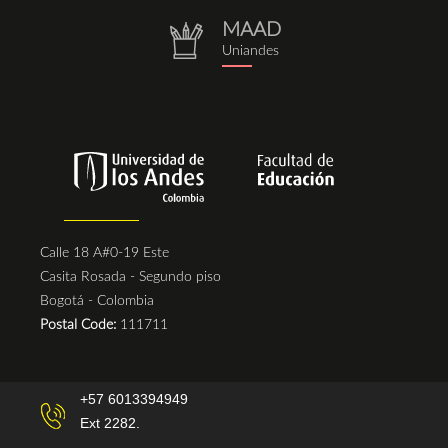
MAAD
repositorio.png
Uniandes
Calle 18 A#0-19 Este
Casita Rosada - Segundo piso
Bogotá - Colombia
Postal Code:
111711
+57 6013394949
Ext 2282.