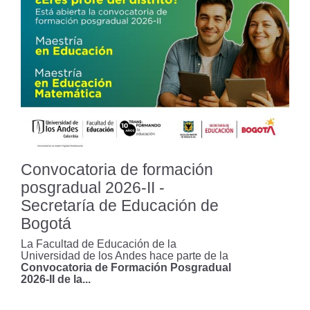
Resultados definitivos de
Minciencias destacan el avance de
la Facultad en investigación
Celebración 15 años: Voces y
Silencios: Revista Latinoamericana
de Educación
Convocatoria de formación
posgradual 2026-II -
Estudiantes de la Facultad de
Educación lideraron talleres en la
Secretaría de Educación de
Feria de Educación Sexual Integral
Bogotá
en Apulo, Cundinamarca
La Facultad de Educación de la
Universidad de los Andes hace parte de la
Becas del 98% para profes de
Convocatoria de Formación Posgradual
2026-II de la...
Norte de Santander