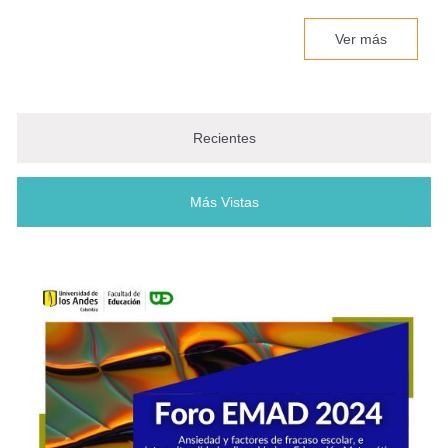
Ver más
La escuela como refugio | Nancy
Palacios Mena – Visionarios
Uniandes
Recientes
Maestría en Educación Matemática
- Convocatoria de formación
Más Vistas
(solapa activa)
avanzada MEN 2026-1
La universidad que se conecta con
el territorio: así se vivió el Congreso
Internacional “Compromiso
Universidad-Comunidad”