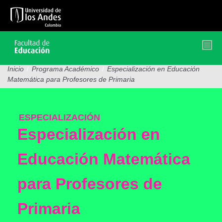
Pasar
al
contenido
principal
Inicio
/
Programa Académico
/
Especialización en Educación
Matemática para Profesores de Primaria
ESPECIALIZACIÓN
Especialización en
Educación Matemática
para Profesores de
Primaria