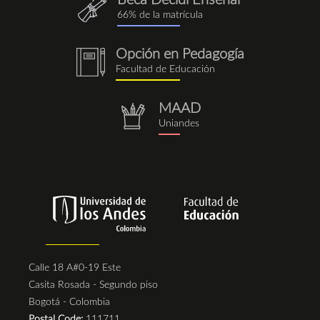
QuieroEnseñar.png
66% de la matrícula
Opción en Pedagogía
notebook
Facultad de Educación
(1).png
MAAD
repositorio.png
Uniandes
Calle 18 A#0-19 Este
Casita Rosada - Segundo piso
Bogotá - Colombia
Postal Code:
111711