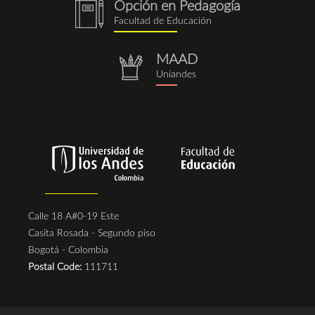
Opción en Pedagogía
notebook
Facultad de Educación
(1).png
MAAD
repositorio.png
Uniandes
Calle 18 A#0-19 Este
Casita Rosada - Segundo piso
Bogotá - Colombia
Postal Code:
111711