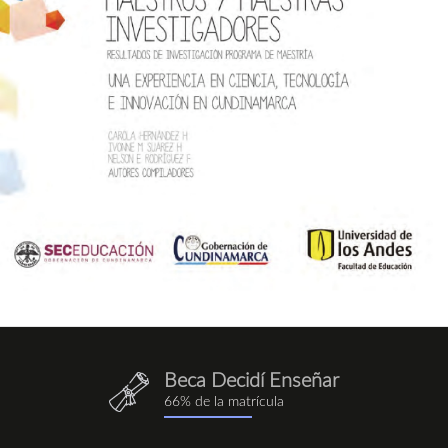
Beca Decidí Enseñar
QuieroEnseñar.png
66% de la matrícula