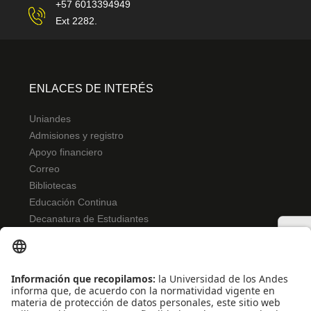
+57 6013394949
Ext 2282.
ENLACES DE INTERÉS
Uniandes
Admisiones y registro
Apoyo financiero
Correo
Bibliotecas
Educación Continua
Decanatura de Estudiantes
NORMATIVIDAD
Reglamento de estudiantes