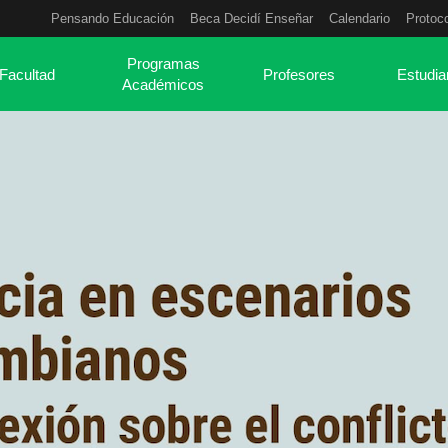
Pensando Educación
Beca Decidí Enseñar
Calendario
Protoc
Programas
Facultad
Profesores
Estudia
Académicos