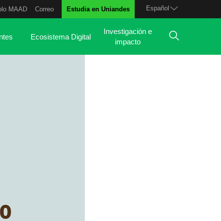
Español
olo MAAD
Correo
Estudia en Uniandes
Investigación e
ntes
Ecosistema Digital
impacto