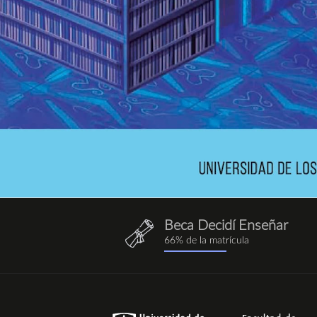
Beca Decidí Enseñar
QuieroEnseñar.png
66% de la matrícula