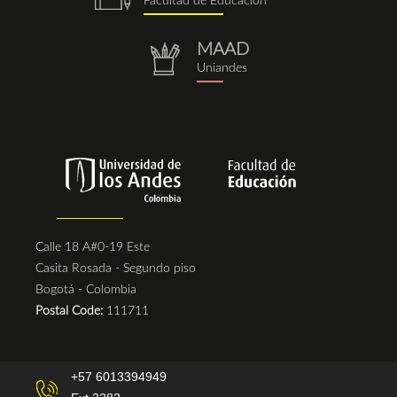
Facultad de Educación
(1).png
MAAD
repositorio.png
Uniandes
Calle 18 A#0-19 Este
Casita Rosada - Segundo piso
Bogotá - Colombia
Postal Code:
111711
+57 6013394949