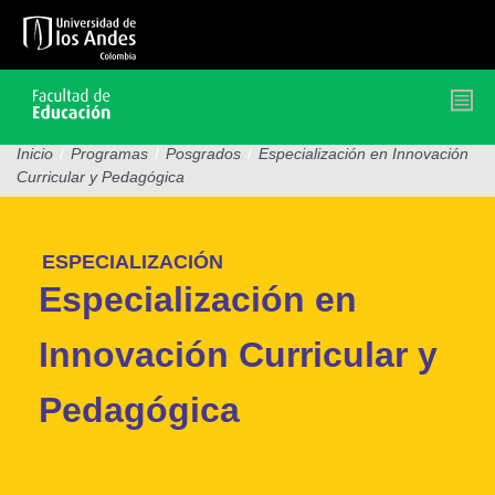
Pasar
al
contenido
principal
Inicio
/
Programas
/
Posgrados
/
Especialización en Innovación
Curricular y Pedagógica
ESPECIALIZACIÓN
Especialización en
Innovación Curricular y
Pedagógica