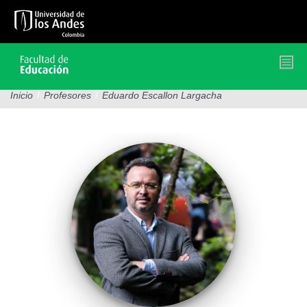
Pasar
al
contenido
principal
Inicio
/
Profesores
/
Eduardo Escallon Largacha