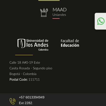
(1).png
MAAD
repositorio.png
Uniandes
Calle 18 A#0-19 Este
Casita Rosada - Segundo piso
Bogotá - Colombia
Postal Code:
111711
+57 6013394949
Ext 2282.