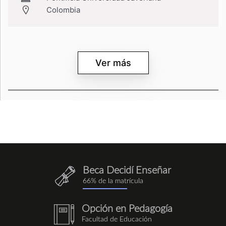
Colombia
Ver más
Beca Decidí Enseñar
QuieroEnseñar.png
66% de la matrícula
Opción en Pedagogía
notebook
Facultad de Educación